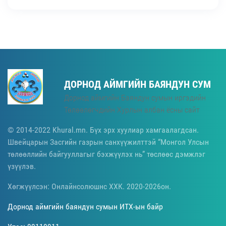
ДОРНОД АЙМГИЙН БАЯНДУН СУМ
Дорнод аймгийн Баяндун сумын иргэдийн
Төлөөлөгчдийн Хурлын албан ёсны сайт
© 2014-2022 Khural.mn. Бүх эрх хуулиар хамгаалагдсан.
Швейцарын Засгийн газрын санхүүжилттэй “Монгол Улсын
төлөөллийн байгууллагыг бэхжүүлэх нь” төслөөс дэмжлэг
үзүүлэв.
Хөгжүүлсэн: Онлайнсолюшнс ХХК. 2020-2026он.
Дорнод аймгийн баяндун сумын ИТХ-ын байр