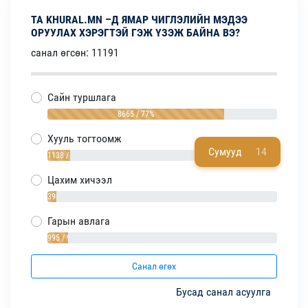
ТА KHURAL.MN –Д ЯМАР ЧИГЛЭЛИЙН МЭДЭЭ
ОРУУЛАХ ХЭРЭГТЭЙ ГЭЖ ҮЗЭЖ БАЙНА ВЭ?
санал өгсөн: 11191
Сайн туршлага
8665 / 77%
Хууль тогтоомж
Сумууд
14
1138 / 10%
Цахим хичээл
393 / 4%
Гарын авлага
995 / 9%
Санал өгөх
Бусад санал асуулга