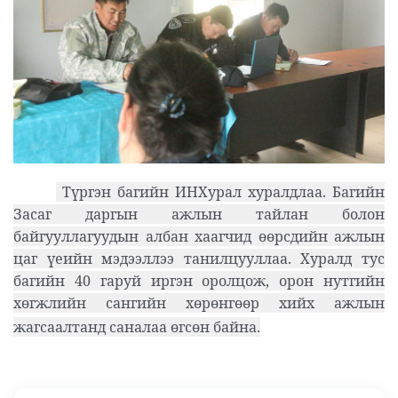
Түргэн багийн ИНХурал хуралдлаа. Багийн
Засаг даргын ажлын тайлан болон
байгууллагуудын албан хаагчид өөрсдийн ажлын
цаг үеийн мэдээллээ танилцууллаа. Хуралд тус
багийн 40 гаруй иргэн оролцож, орон нутгийн
хөгжлийн сангийн хөрөнгөөр хийх ажлын
жагсаалтанд саналаа өгсөн байна.