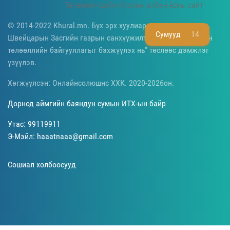
Төлөөлөгчдийн Хурлын албан ёсны сайт
© 2014-2022 Khural.mn. Бүх эрх хуулиар хамгаалагдсан.
Сумууд
14
Швейцарын Засгийн газрын санхүүжилттэй “Монгол Улсын
төлөөллийн байгууллагыг бэхжүүлэх нь” төслөөс дэмжлэг
үзүүлэв.
Хөгжүүлсэн: Онлайнсолюшнс ХХК. 2020-2026он.
Дорнод аймгийн баяндун сумын ИТХ-ын байр
Утас: 99119911
Э-Мэйл: haaatnaaa@gmail.com
Сошиал холбоосууд