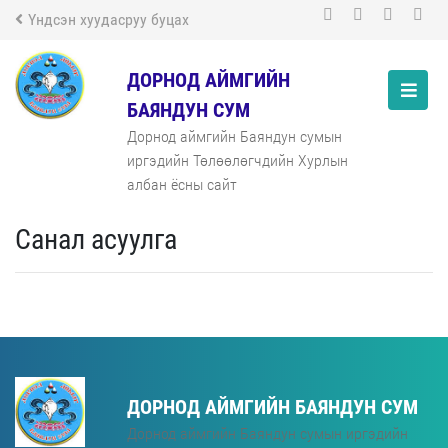
Үндсэн хуудасруу буцах
ДОРНОД АЙМГИЙН
БАЯНДУН СУМ
Дорнод аймгийн Баяндун сумын
иргэдийн Төлөөлөгчдийн Хурлын
албан ёсны сайт
Санал асуулга
ДОРНОД АЙМГИЙН БАЯНДУН СУМ
Дорнод аймгийн Баяндун сумын иргэдийн