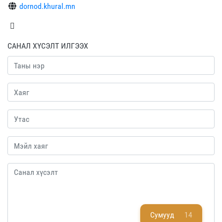
dornod.khural.mn
САНАЛ ХҮСЭЛТ ИЛГЭЭХ
Сумууд
14