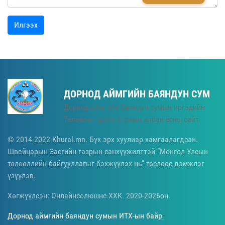
Илгээх
ДОРНОД АЙМГИЙН БАЯНДУН СУМ
Дорнод аймгийн Баяндун сумын иргэдийн
Төлөөлөгчдийн Хурлын албан ёсны сайт
© 2014-2022 Khural.mn. Бүх эрх хуулиар хамгаалагдсан.
Швейцарын Засгийн газрын санхүүжилттэй “Монгол Улсын
төлөөллийн байгууллагыг бэхжүүлэх нь” төслөөс дэмжлэг
үзүүлэв.
Хөгжүүлсэн: Онлайнсолюшнс ХХК. 2020-2026он.
Дорнод аймгийн баяндун сумын ИТХ-ын байр