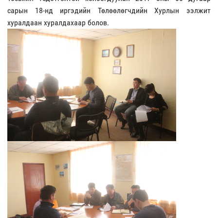
сарын 18-нд иргэдийн Төлөөлөгчдийн Хурлын ээлжит
хуралдаан хуралдахаар болов.