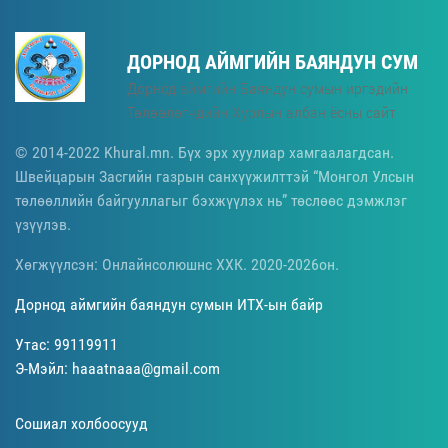
ДОРНОД АЙМГИЙН БАЯНДУН СУМ
Дорнод аймгийн Баяндун сумын иргэдийн
Төлөөлөгчдийн Хурлын албан ёсны сайт
© 2014-2022 Khural.mn. Бүх эрх хуулиар хамгаалагдсан.
Швейцарын Засгийн газрын санхүүжилттэй “Монгол Улсын
төлөөллийн байгууллагыг бэхжүүлэх нь” төслөөс дэмжлэг
үзүүлэв.
Хөгжүүлсэн: Онлайнсолюшнс ХХК. 2020-2026он.
Дорнод аймгийн баяндун сумын ИТХ-ын байр
Утас: 99119911
Э-Мэйл: haaatnaaa@gmail.com
Сошиал холбоосууд