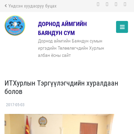
Үндсэн хуудасруу буцах
ДОРНОД АЙМГИЙН
БАЯНДУН СУМ
Дорнод аймгийн Баяндун сумын
иргэдийн Төлөөлөгчдийн Хурлын
албан ёсны сайт
ИТХурлын Тэргүүлэгчдийн хуралдаан
болов
2017-05-03