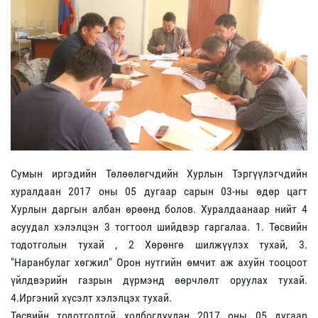
Сумын иргэдийн Төлөөлөгчдийн Хурлын Тэргүүлэгчдийн
хуралдаан 2017 оны 05 дугаар сарын 03-ны өдөр цагт
Хурлын даргын албан өрөөнд болов. Хуралдаанаар нийт 4
асуудал хэлэлцэн 3 тогтоол шийдвэр гаргалаа. 1. Төсвийн
тодотголын тухай , 2 Хөрөнгө шилжүүлэх тухай, 3.
"Наранбулаг хөгжил" Орон нутгийн өмчит аж ахуйн тооцоот
үйлдвэрийн газрын дүрмэнд өөрчлөлт оруулах тухай.
4.Иргэний хүсэлт хэлэлцэх тухай.
Төсвийн тодотголтой холбогдуулан 2017 оны 05 дугаар