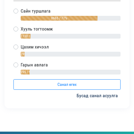
Сайн туршлага
8665 / 77%
Хууль тогтоомж
1138 / 10%
Цахим хичээл
392 / 4%
Гарын авлага
995 / 9%
Санал өгөх
Бусад санал асуулга